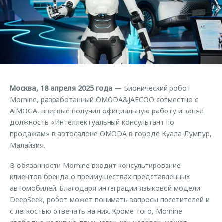
Страхование
Клиентская поддержка
Обратная связь
Кредитный калькулятор
O&J Автоклуб
Аксессуары
Клуб владельцев OMODA
Одежда и сувениры
Приложение O&J
Оригинальные аксессуары
Аксессуары
Москва, 18 апреля 2025 года
— Бионический робот
Запчасти
Одежда и сувениры
Mornine, разработанный OMODA&JAECOO совместно с
AiMOGA, впервые получил официальную работу и занял
Трейд-ин
Оригинальные аксессуары
должность «Интеллектуальный консультант по
Калькулятор трейд-ин
Запчасти
продажам» в автосалоне OMODA в городе Куала-Лумпур,
Малайзия.
В обязанности Mornine входит консультирование
клиентов бренда о преимуществах представленных
автомобилей. Благодаря интеграции языковой модели
DeepSeek, робот может понимать запросы посетителей и
с легкостью отвечать на них. Кроме того, Mornine