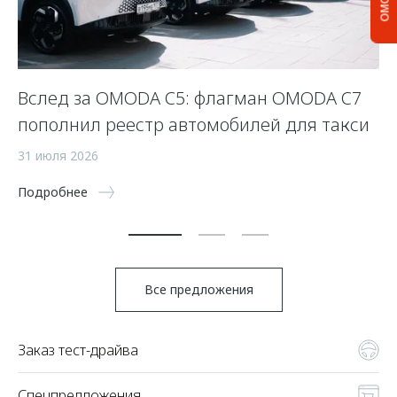
Вслед за OMODA C5: флагман OMODA C7
С
пополнил реестр автомобилей для такси
п
а
31 июля 2026
5 
Подробнее
По
Все предложения
Заказ тест-драйва
Спецпредложения