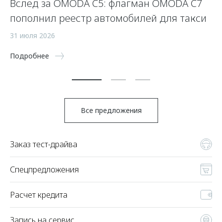
Вслед за OMODA C5: флагман OMODA C7
С
пополнил реестр автомобилей для такси
п
а
31 июля 2026
5 
Подробнее
По
Все предложения
Заказ тест-драйва
Спецпредложения
Расчет кредита
Запись на сервис