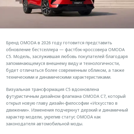
Страхование
Клиентская поддержка
Обратная связь
Кредитный калькулятор
O&J Автоклуб
Аксессуары
Клуб владельцев OMODA
Одежда и сувениры
Приложение O&J
Бренд OMODA в 2026 году готовится представить
Оригинальные аксессуары
обновление бестселлера — фастбэк-кроссовера OMODA
Аксессуары
Запчасти
C5. Модель, заслужившая любовь покупателей благодаря
Одежда и сувениры
запоминающемуся внешнему виду и технологичности,
Трейд-ин
Оригинальные аксессуары
будет отличаться более современным обликом, а также
техническими и динамическими характеристиками.
Калькулятор трейд-ин
Запчасти
Визуальная трансформация C5 вдохновлена
футуристичным дизайном флагмана OMODA C7, который
открыл новую главу дизайн-философии «Искусство в
движении». Изменения подчеркнут дерзкий и динамичный
характер модели, укрепив статус OMODA как
законодателя автомобильной моды.