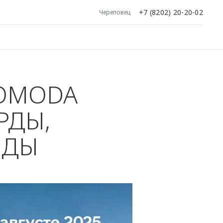
+7 (8202) 20-20-02
Череповец
OMODA
РДЫ,
ИДЫ