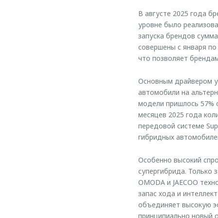
В августе 2025 года б
уровне было реализова
запуска брендов сумма
совершены с января по
что позволяет брендам
Основным драйвером у
автомобили на альтерн
модели пришлось 57% о
месяцев 2025 года кол
передовой системе Sup
гибридных автомобиле
Особенно высокий спро
супергибрида. Только 
OMODA и JAECOO технол
запас хода и интеллек
объединяет высокую эф
принципиально новый о