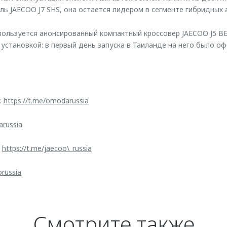
ь JAECOO J7 SHS, она остается лидером в сегменте гибридных
ользуется анонсированный компактный кроссовер JAECOO J5 BE
 установкой: в первый день запуска в Таиланде на него было о
:
https://t.me/omodarussia
arussia
:
https://t.me/jaecoo\_russia
orussia
Смотрите также