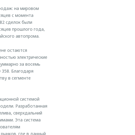
родаж: на мировом
сяцев с момента
82 сделок были
сяцев прошлого года,
айского автопрома.
ене остаются
олностью электрические
суммарно за восемь
 358. Благодаря
тву в сегменте
ационной системой
модели. Разработанная
плива, сверхдальний
имами. Эта система
зователям
 рынков, где в данный