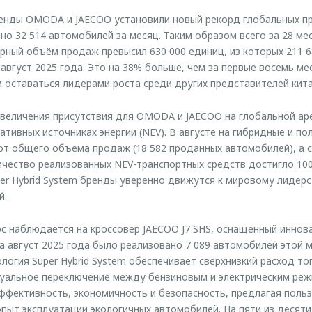
ренды OMODA и JAECOO установили новый рекорд глобальных п
но 32 514 автомобилей за месяц. Таким образом всего за 28 ме
рный объём продаж превысил 630 000 единиц, из которых 211 6
 август 2025 года. Это на 38% больше, чем за первые восемь ме
 оставаться лидерами роста среди других представителей кит
величения присутствия для OMODA и JAECOO на глобальной ар
ативных источниках энергии (NEV). В августе на гибридные и п
т общего объема продаж (18 582 проданных автомобилей), а 
ичество реализованных NEV-транспортных средств достигло 100
er Hybrid System бренды уверенно движутся к мировому лидерс
й.
с наблюдается на кроссовер JAECOO J7 SHS, оснащенный иннов
за август 2025 года было реализовано 7 089 автомобилей этой 
огия Super Hybrid System обеспечивает сверхнизкий расход то
туальное переключение между бензиновым и электрическим реж
фективность, экономичность и безопасность, предлагая поль
пыт эксплуатации экологичных автомобилей. На пяти из десяти