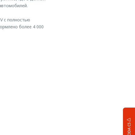
 автомобилей.
V с полностью
формлено более 4 000
OMODA C5