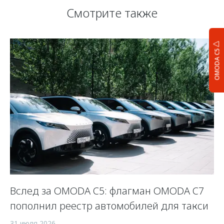
Смотрите также
OMODA C5
Вслед за OMODA C5: флагман OMODA C7
С
пополнил реестр автомобилей для такси
п
а
31 июля 2026