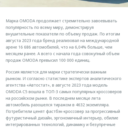
Страхование
Клиентская поддержка
Обратная связь
Кредитный калькулятор
O&J Автоклуб
Марка OMODA продолжает стремительно завоевывать
Аксессуары
Клуб владельцев OMODA
популярность по всему миру, демонстрируя
внушительные показатели по объему продаж. По итогам
Одежда и сувениры
Приложение O&J
августа 2023 года бренд реализовал на международной
Оригинальные аксессуары
арене 16 686 автомобилей, что на 6,04% больше, чем
Аксессуары
Запчасти
месяцем ранее. А всего с начала года совокупный объем
Одежда и сувениры
продаж OMODA превысил 100 000 единиц.
Трейд-ин
Оригинальные аксессуары
Россия является для марки стратегически важным
Калькулятор трейд-ин
Запчасти
рынком. И согласно статистике экспертов аналитического
агентства «Автостат», в августе 2023 года модель
OMODA C5 вошла в ТОП-3 самых популярных кроссоверов
на российском рынке. В последнем месяце лета
автомобиль разошелся тиражом в 4632 экземпляра.
Потребители ценят фастбэк-кроссовер за прогрессивный
футуристичный дизайн, эргономичный интерьер, обилие
интегрированных технологий, динамику и безупречные