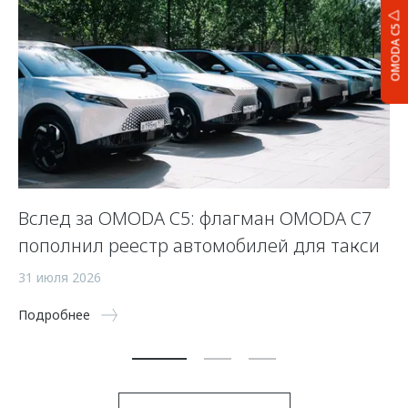
OMODA C5
Вслед за OMODA C5: флагман OMODA C7
С
пополнил реестр автомобилей для такси
п
а
31 июля 2026
5 
Подробнее
По