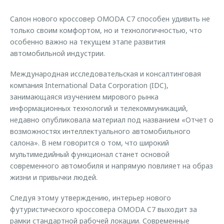
Страхование
Клиентская поддержка
Обратная связь
Салон нового кроссовер OMODA C7 способен удивить не
Кредитный калькулятор
O&J Автоклуб
только своим комфортом, но и технологичностью, что
особенно важно на текущем этапе развития
Аксессуары
Клуб владельцев OMODA
автомобильной индустрии.
Одежда и сувениры
Приложение O&J
Международная исследовательская и консалтинговая
Оригинальные аксессуары
Аксессуары
компания International Data Corporation (IDC),
Запчасти
занимающаяся изучением мирового рынка
Одежда и сувениры
информационных технологий и телекоммуникаций,
Трейд-ин
Оригинальные аксессуары
недавно опубликовала материал под названием «Отчет о
Калькулятор трейд-ин
Запчасти
возможностях интеллектуального автомобильного
салона». В нем говорится о том, что широкий
мультимедийный функционал станет основой
современного автомобиля и напрямую повлияет на образ
жизни и привычки людей.
Следуя этому утверждению, интерьер нового
футуристического кроссовера OMODA C7 выходит за
рамки стандартной рабочей локации. Современные