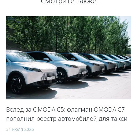
Смотрите также
Вслед за OMODA C5: флагман OMODA C7
С
пополнил реестр автомобилей для такси
п
а
31 июля 2026