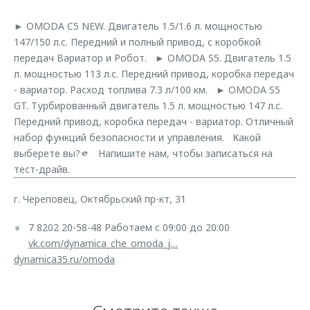
Страхование
Клиентская поддержка
Обратная связь
► OMODA C5 NEW. Двигатель 1.5/1.6 л. мощностью
Кредитный калькулятор
O&J Автоклуб
147/150 л.с. Передний и полный привод, с коробкой
передач Вариатор и Робот. ► OMODA S5. Двигатель 1.5
Аксессуары
Клуб владельцев OMODA
л. мощностью 113 л.с. Передний привод, коробка передач
Одежда и сувениры
Приложение O&J
- вариатор. Расход топлива 7.3 л/100 км. ► OMODA S5
GT. Турбированный двигатель 1.5 л. мощностью 147 л.с.
Оригинальные аксессуары
Аксессуары
Передний привод, коробка передач - вариатор. Отличный
Запчасти
набор функций безопасности и управления. Какой
Одежда и сувениры
выберете вы?🫵 Напишите нам, чтобы записаться на
Трейд-ин
Оригинальные аксессуары
тест-драйв.
Калькулятор трейд-ин
Запчасти
г. Череповец, Октябрьский пр-кт, 31
7 8202 20-58-48 Работаем с 09:00 до 20:00
vk.com/dynamica_che_omoda_j…
dynamica35.ru/omoda