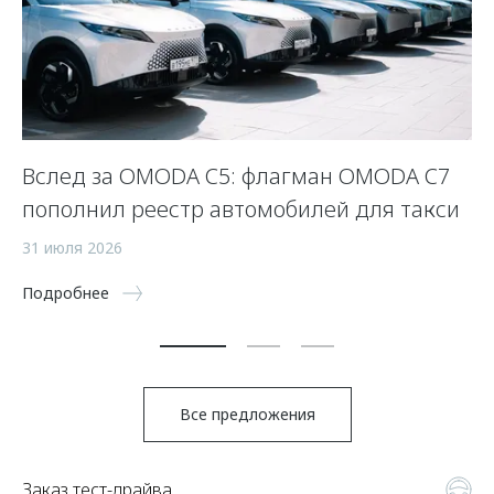
Вслед за OMODA C5: флагман OMODA C7
С
пополнил реестр автомобилей для такси
п
а
31 июля 2026
5 
Подробнее
По
Все предложения
Заказ тест-драйва