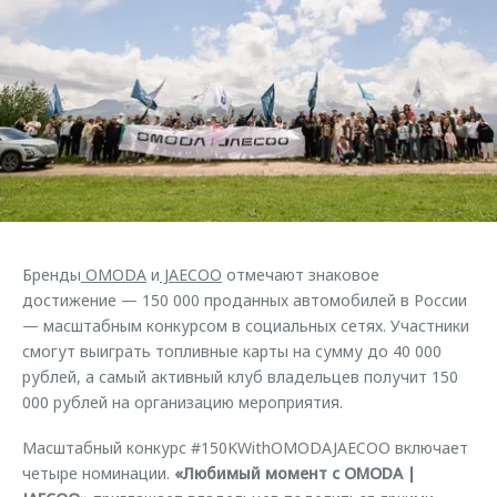
Страхование
Клиентская поддержка
Обратная связь
Кредитный калькулятор
O&J Автоклуб
Аксессуары
Клуб владельцев OMODA
Одежда и сувениры
Приложение O&J
Оригинальные аксессуары
Аксессуары
Запчасти
Одежда и сувениры
Трейд-ин
Оригинальные аксессуары
Бренды
OMODA
и
JAECOO
отмечают знаковое
Калькулятор трейд-ин
Запчасти
достижение — 150 000 проданных автомобилей в России
— масштабным конкурсом в социальных сетях. Участники
смогут выиграть топливные карты на сумму до 40 000
рублей, а самый активный клуб владельцев получит 150
000 рублей на организацию мероприятия.
Масштабный конкурс #150KWithOMODAJAECOO включает
четыре номинации.
«Любимый момент с OMODA |