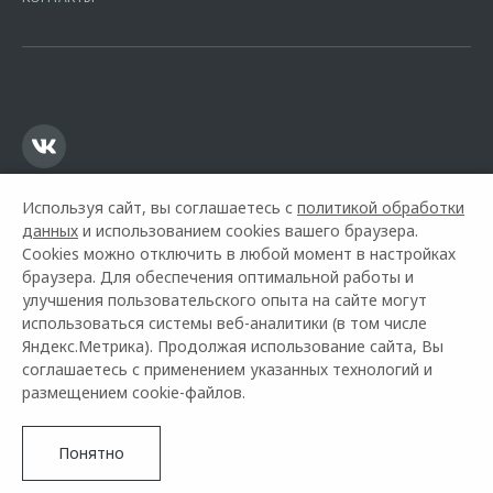
16.01.2015. Предложение ограничено и не является публичной
офертой.
Используя сайт, вы соглашаетесь с
политикой обработки
данных
и использованием cookies вашего браузера.
Cookies можно отключить в любой момент в настройках
браузера. Для обеспечения оптимальной работы и
улучшения пользовательского опыта на сайте могут
использоваться системы веб-аналитики (в том числе
Горячая линия OMODA:
+7 (8202) 20-20-02
Яндекс.Метрика). Продолжая использование сайта, Вы
соглашаетесь с применением указанных технологий и
© 2026 Динамика Череповец
размещением cookie-файлов.
Модельный ряд
Архивные модели
Контакты
Правовая информация
Понятно