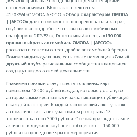
JAECOO»
приглашает владельцев поделиться яркими
воспоминаниями в ВКонтакте с хештегом
#150KWithOMODAJAECOO.
«Обзор с характером OMODA
| JAECOO»
дает возможность посоревноваться за приз,
опубликовав подробные отзывы на автомобильных
платформах DRIVE2.ru, Drom.ru или Auto.ru, а
«150 000
причин выбрать автомобиль OMODA | JAECOO»
—
рассказав в соцсети о тест-драйве автомобилей бренда.
Помимо индивидуальных, есть также номинация
«Самый
дружный клуб»
: региональные сообщества владельцев
создадут видео о своей деятельности.
Главными призами станут шесть топливных карт
номиналом 40 000 рублей каждая, которые достанутся
авторам самых креативных и захватывающих публикаций
в каждой категории. Каждый заполнивший анкету также
автоматически станет участником розыгрыша 18
топливных карт по 3000 рублей. Особый приз ждет самое
активное и дружное клубное сообщество — 150 000
рублей на проведение яркого мероприятия.