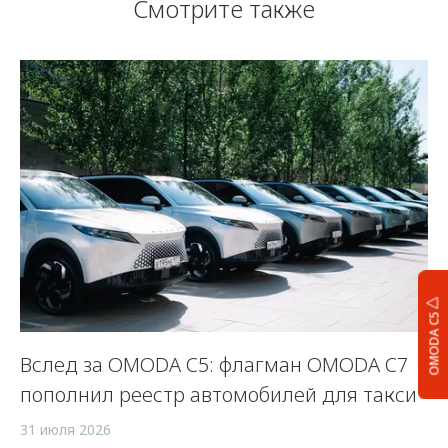
Смотрите также
OMODA C5
Вслед за OMODA C5: флагман OMODA C7
С
пополнил реестр автомобилей для такси
п
а
31 июля 2026