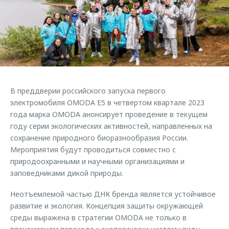
Страхование
Клиентская поддержка
Обратная связь
Кредитный калькулятор
O&J Автоклуб
Аксессуары
Клуб владельцев OMODA
Одежда и сувениры
Приложение O&J
Оригинальные аксессуары
Аксессуары
В преддверии российского запуска первого
Запчасти
Одежда и сувениры
электромобиля OMODA E5 в четвертом квартале 2023
года марка OMODA анонсирует проведение в текущем
Трейд-ин
Оригинальные аксессуары
году серии экологических активностей, направленных на
Калькулятор трейд-ин
Запчасти
сохранение природного биоразнообразия России.
Мероприятия будут проводиться совместно с
природоохранными и научными организациями и
заповедниками дикой природы.
Неотъемлемой частью ДНК бренда является устойчивое
развитие и экология. Концепция защиты окружающей
среды выражена в стратегии OMODA не только в