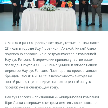
Страхование
Клиентская поддержка
Обратная связь
Кредитный калькулятор
O&J Автоклуб
Аксессуары
Клуб владельцев OMODA
Одежда и сувениры
Приложение O&J
Оригинальные аксессуары
Аксессуары
OMODA и JAECOO расширяют присутствие на Шри-Ланке.
Запчасти
Одежда и сувениры
28 июля в городе Уху (провинция Аньхой, Китай) было
подписано соглашение о сотрудничестве с компанией
Трейд-ин
Оригинальные аксессуары
Hayleys Fentons. В церемонии приняли участие вице-
Калькулятор трейд-ин
Запчасти
президент группы CHERY Чэнь Чуньцин и управляющий
директор Hayleys Fentons. Партнерство предоставляет
брендам OMODA и JAECOO возможность выхода на
новый рынок, где планируется полноценный запуск
продаж уже в следующем году.
Hayleys Fentons – признанная инжиниринговая компания
Шри-Ланки с широким спектром деятельности, включая