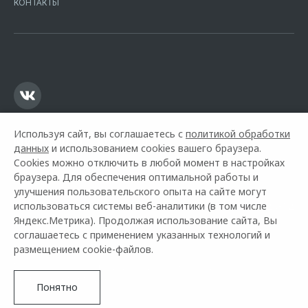
КОНТАКТЫ
16.01.2015. Предложение ограничено и не является публичной
офертой.
Используя сайт, вы соглашаетесь с
политикой обработки
данных
и использованием cookies вашего браузера.
Cookies можно отключить в любой момент в настройках
браузера. Для обеспечения оптимальной работы и
улучшения пользовательского опыта на сайте могут
использоваться системы веб-аналитики (в том числе
Горячая линия OMODA:
+7 (8202) 20-20-02
Яндекс.Метрика). Продолжая использование сайта, Вы
соглашаетесь с применением указанных технологий и
© 2026 Динамика Череповец
размещением cookie-файлов.
Модельный ряд
Архивные модели
Контакты
Правовая информация
Понятно