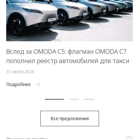
Вслед за OMODA C5: флагман OMODA C7
С
пополнил реестр автомобилей для такси
п
а
31 июля 2026
5 
Подробнее
По
Все предложения