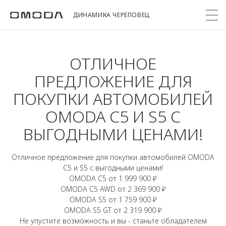
ДИНАМИКА ЧЕРЕПОВЕЦ
ОТЛИЧНОЕ
Покупателям
Мир OMODA
Владельцам
Модели
ПРЕДЛОЖЕНИЕ ДЛЯ
ПОКУПКИ АВТОМОБИЛЕЙ
C5
Выбор и покупка
Сервис
О бренде
OMODA C5 И S5 С
от 2 299 000 ₽*
Сравнить комплектации
Записаться на сервис
Новости
ВЫГОДНЫМИ ЦЕНАМИ!
Записаться на тест-драйв
Кузовной ремонт
Онлайн-сервисы
C7
Cпецпредложения
Поддержка
Приложение O&J
Отличное предложение для покупки автомобилей OMODA
от 2 739 000 ₽*
Прайс-листы
C5 и S5 с выгодными ценами!
Помощь на дороге
Клуб владельцев OMODA
OMODA Лизинг
OMODA C5 от 1 999 900 ₽
Гарантия
OMODA C5 AWD от 2 369 900 ₽
Бренд JAECOO
OMODA S5 от 1 759 900 ₽
Кредит и страхование
Дополнительная техническая поддержка
OMODA S5 GT от 2 319 900 ₽
Правовая информация
Кредитные программы
Руководства по эксплуатации
Не упустите возможность и вы - станьте обладателем