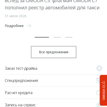
Вслед за OMODA C5: флагман OMODA C7
С
пополнил реестр автомобилей для такси
п
а
31 июля 2026
5 
Подробнее
По
Все предложения
Заказ тест-драйва
Спецпредложения
OMODA C5
Расчет кредита
Запись на сервис