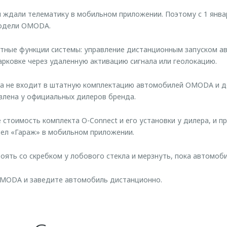
ы ждали телематику в мобильном приложении. Поэтому с 1 янва
модели OMODA.
тные функции системы: управление дистанционным запуском а
арковке через удаленную активацию сигнала или геолокацию.
ма не входит в штатную комплектацию автомобилей OMODA и 
влена у официальных дилеров бренда.
 стоимость комплекта O-Connect и его установки у дилера, и п
ел «Гараж» в мобильном приложении.
тоять со скребком у лобового стекла и мерзнуть, пока автомоби
OMODA и заведите автомобиль дистанционно.